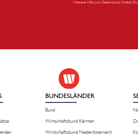
Weitere Infos zum Datenschutz findest Du 
S
BUNDESLÄNDER
S
Bund
N
sätze
Wirtschaftsbund Kärnten
D
 werden
Wirtschaftsbund Niederösterreich
Ko