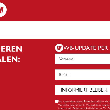
NSEREN
WB-UPDATE PER 
ÄLEN:
INFORMIERT BLEIBEN
Mit Absenden dieses Formulars erkläre ich 
Wirtschaftsbund per E-Mail auf dem Laufen
übermittelt. Selbstverständlich kannst Du 