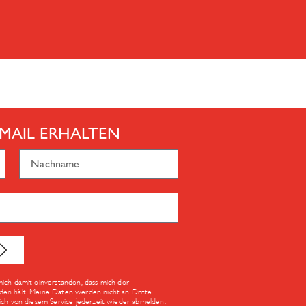
MAIL ERHALTEN
mich damit einverstanden, dass mich der
den hält. Meine Daten werden nicht an Dritte
Dich von diesem Service jederzeit wieder abmelden.