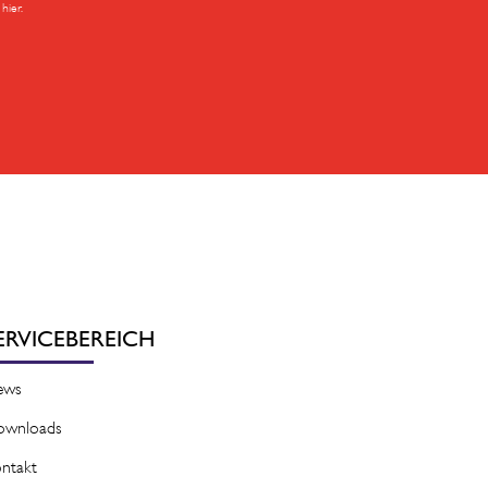
hier.
ERVICEBEREICH
ews
ownloads
ntakt