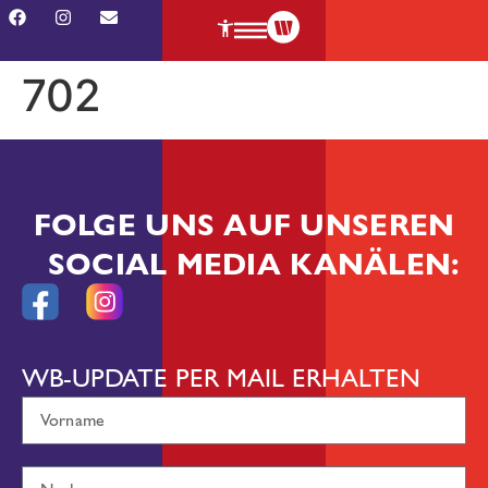
702
FOLGE UNS AUF UNSEREN
SOCIAL MEDIA KANÄLEN:
WB-UPDATE PER MAIL ERHALTEN