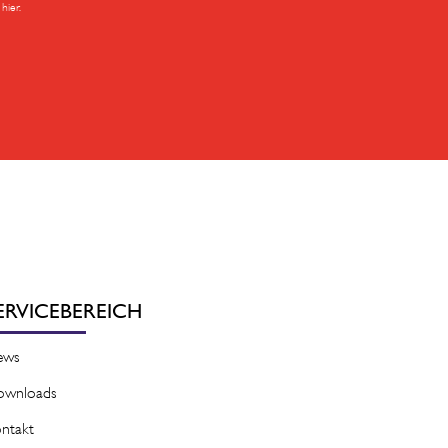
hier.
ERVICEBEREICH
ews
ownloads
ntakt