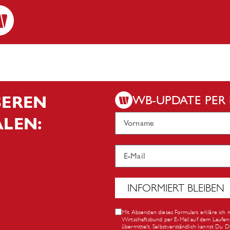
NSEREN
WB-UPDATE PER 
ÄLEN:
INFORMIERT BLEIBEN
Mit Absenden dieses Formulars erkläre ich 
Wirtschaftsbund per E-Mail auf dem Laufen
übermittelt. Selbstverständlich kannst Du 