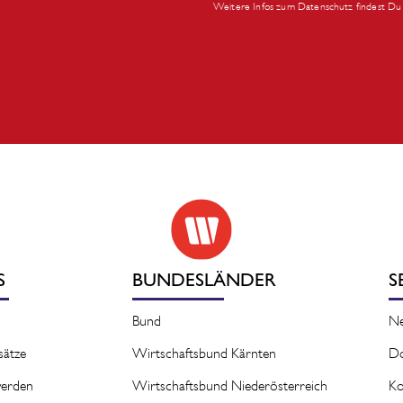
Weitere Infos zum Datenschutz findest Du 
S
BUNDESLÄNDER
S
Bund
N
sätze
Wirtschaftsbund Kärnten
D
 werden
Wirtschaftsbund Niederösterreich
Ko