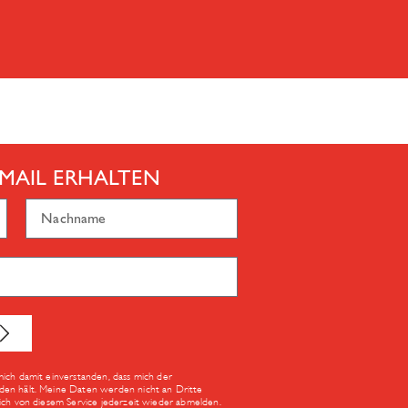
MAIL ERHALTEN
mich damit einverstanden, dass mich der
den hält. Meine Daten werden nicht an Dritte
Dich von diesem Service jederzeit wieder abmelden.