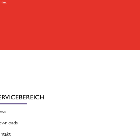
hier.
ERVICEBEREICH
ews
ownloads
ntakt