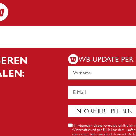
NSEREN
WB-UPDATE PER 
ÄLEN:
INFORMIERT BLEIBEN
Mit Absenden dieses Formulars erkläre ich 
Wirtschaftsbund per E-Mail auf dem Laufen
übermittelt. Selbstverständlich kannst Du 