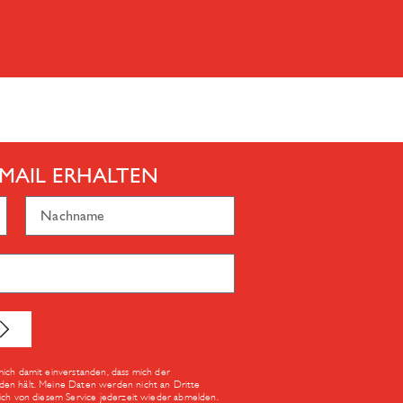
MAIL ERHALTEN
mich damit einverstanden, dass mich der
den hält. Meine Daten werden nicht an Dritte
Dich von diesem Service jederzeit wieder abmelden.