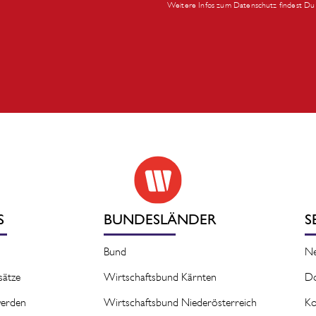
Weitere Infos zum Datenschutz findest Du 
S
BUNDESLÄNDER
S
Bund
N
sätze
Wirtschaftsbund Kärnten
D
 werden
Wirtschaftsbund Niederösterreich
Ko