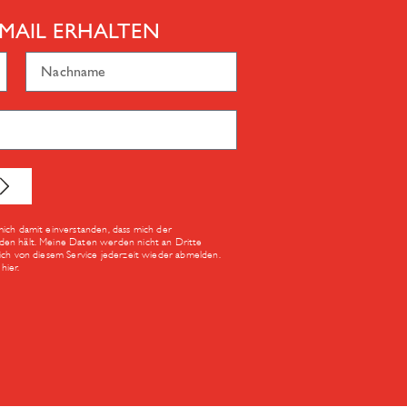
MAIL ERHALTEN
mich damit einverstanden, dass mich der
den hält. Meine Daten werden nicht an Dritte
Dich von diesem Service jederzeit wieder abmelden.
hier.