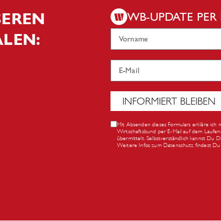
NSEREN
WB-UPDATE PER 
ÄLEN:
INFORMIERT BLEIBEN
Mit Absenden dieses Formulars erkläre ich 
Wirtschaftsbund per E-Mail auf dem Laufen
übermittelt. Selbstverständlich kannst Du 
Weitere Infos zum Datenschutz findest Du 